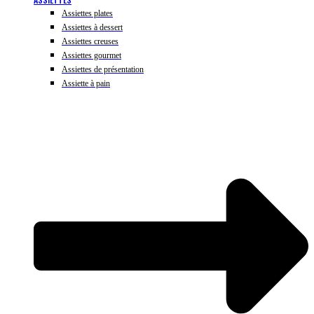
Assiettes plates
Assiettes à dessert
Assiettes creuses
Assiettes gourmet
Assiettes de présentation
Assiette à pain