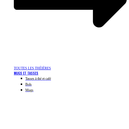
TOUTES LES THÉIÈRES
MUGS ET TASSES
Tasses à thé et café
Bols
Mugs