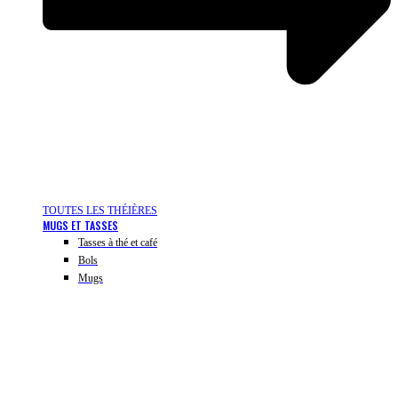
TOUTES LES THÉIÈRES
MUGS ET TASSES
Tasses à thé et café
Bols
Mugs