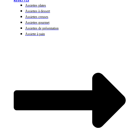
Assiettes plates
Assiettes à dessert
Assiettes creuses
Assiettes gourmet
Assiettes de présentation
Assiette à pain