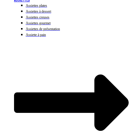
Assiettes plates
Assiettes à dessert
Assiettes creuses
Assiettes gourmet
Assiettes de présentation
Assiette à pain