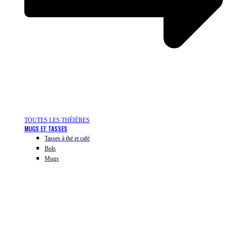
TOUTES LES THÉIÈRES
MUGS ET TASSES
Tasses à thé et café
Bols
Mugs