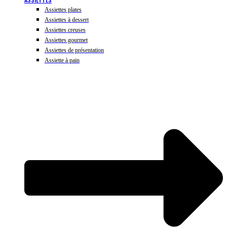
Assiettes plates
Assiettes à dessert
Assiettes creuses
Assiettes gourmet
Assiettes de présentation
Assiette à pain