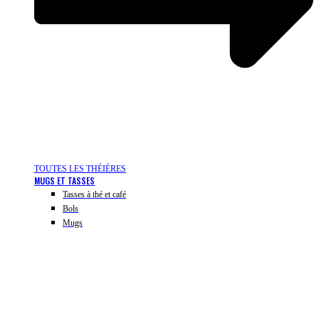
TOUTES LES THÉIÈRES
MUGS ET TASSES
Tasses à thé et café
Bols
Mugs