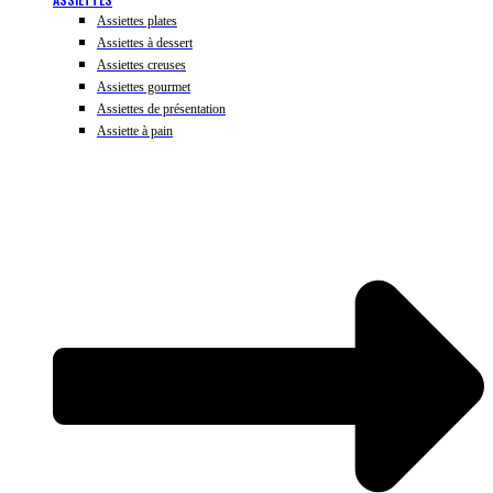
Assiettes plates
Assiettes à dessert
Assiettes creuses
Assiettes gourmet
Assiettes de présentation
Assiette à pain