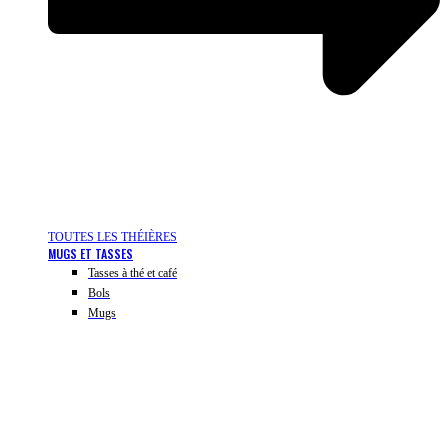
TOUTES LES THÉIÈRES
MUGS ET TASSES
Tasses à thé et café
Bols
Mugs