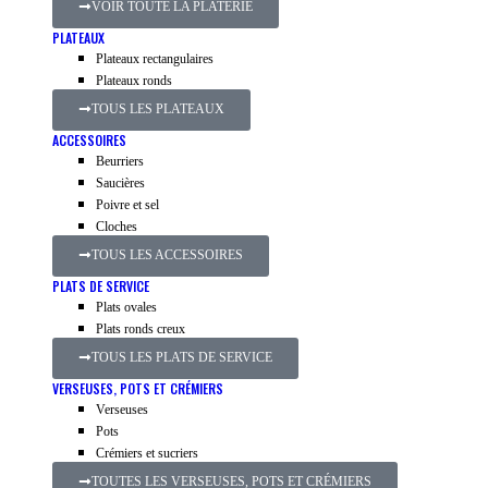
VOIR TOUTE LA PLATERIE
PLATEAUX
Plateaux rectangulaires
Plateaux ronds
TOUS LES PLATEAUX
ACCESSOIRES
Beurriers
Saucières
Poivre et sel
Cloches
TOUS LES ACCESSOIRES
PLATS DE SERVICE
Plats ovales
Plats ronds creux
TOUS LES PLATS DE SERVICE
VERSEUSES, POTS ET CRÉMIERS
Verseuses
Pots
Crémiers et sucriers
TOUTES LES VERSEUSES, POTS ET CRÉMIERS