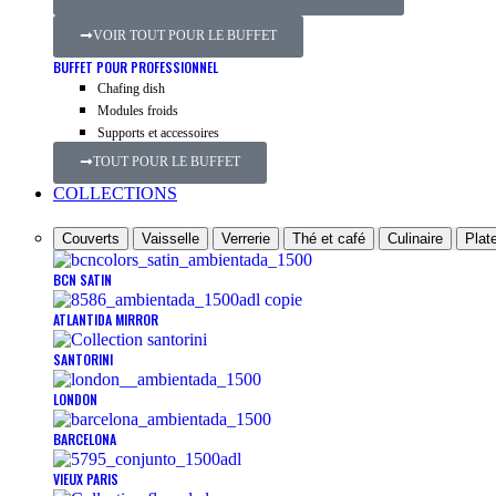
VOIR TOUT POUR LE BUFFET
BUFFET POUR PROFESSIONNEL
Chafing dish
Modules froids
Supports et accessoires
TOUT POUR LE BUFFET
COLLECTIONS
Couverts
Vaisselle
Verrerie
Thé et café
Culinaire
Plate
BCN SATIN
ATLANTIDA MIRROR
SANTORINI
LONDON
BARCELONA
VIEUX PARIS