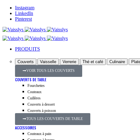
Instagram
LinkedIn
Pinterest
PRODUITS
Couverts
Vaisselle
Verrerie
Thé et café
Culinaire
Plate
VOIR TOUS LES COUVERTS
COUVERTS DE TABLE
Fourchettes
Couteaux
Cuillères
Couverts à dessert
Couverts à poisson
TOUS LES COUVERTS DE TABLE
ACCESSOIRES
Couteaux à pain