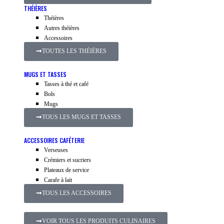
THÉIÈRES
Théières
Autres théières
Accessoires
TOUTES LES THÉIÈRES
MUGS ET TASSES
Tasses à thé et café
Bols
Mugs
TOUS LES MUGS ET TASSES
ACCESSOIRES CAFÉTERIE
Verseuses
Crémiers et sucriers
Plateaux de service
Carafe à lait
TOUS LES ACCESSOIRES
VOIR TOUS LES PRODUITS CULINAIRES