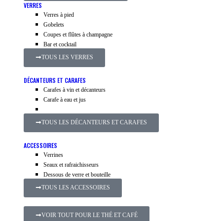
VERRES
Verres à pied
Gobelets
Coupes et flûtes à champagne
Bar et cocktail
TOUS LES VERRES
DÉCANTEURS ET CARAFES
Carafes à vin et décanteurs
Carafe à eau et jus
TOUS LES DÉCANTEURS ET CARAFES
ACCESSOIRES
Verrines
Seaux et rafraichisseurs
Dessous de verre et bouteille
TOUS LES ACCESSOIRES
VOIR TOUT POUR LE THÉ ET CAFÉ