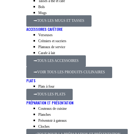
Tasses à thé et café
Bols
Mugs
TOUS LES MUGS ET TASSES
ACCESSOIRES CAFÉTERIE
Verseuses
Crémiers et sucriers
Plateaux de service
Carafe à lait
TOUS LES ACCESSOIRES
VOIR TOUS LES PRODUITS CULINAIRES
PLATS
Plats à four
TOUS LES PLATS
PRÉPARATION ET PRÉSENTATION
Couteaux de cuisine
Planches
Présentoir à gateaux
Cloches